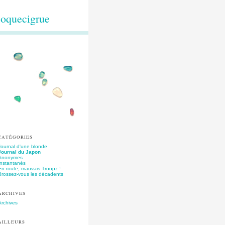
oquecigrue
CATÉGORIES
Journal d'une blonde
Journal du Japon
Anonymes
Instantanés
En route, mauvais Troopz !
Brossez-vous les décadents
ARCHIVES
Archives
AILLEURS