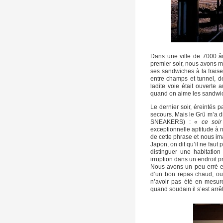
Dans une ville de 7000 âm
premier soir, nous avons m
ses sandwiches à la fraise
entre champs et tunnel, de
ladite voie était ouverte
quand on aime les sandwic
Le dernier soir, éreintés 
secours. Mais le Grü m’a di
SNEAKERS) : «
ce soir
exceptionnelle aptitude à 
de cette phrase et nous im
Japon, on dit qu’il ne faut
distinguer une habitation
irruption dans un endroit p
Nous avons un peu erré en 
d’un bon repas chaud, ouvr
n’avoir pas été en mesure
quand soudain il s’est arrê