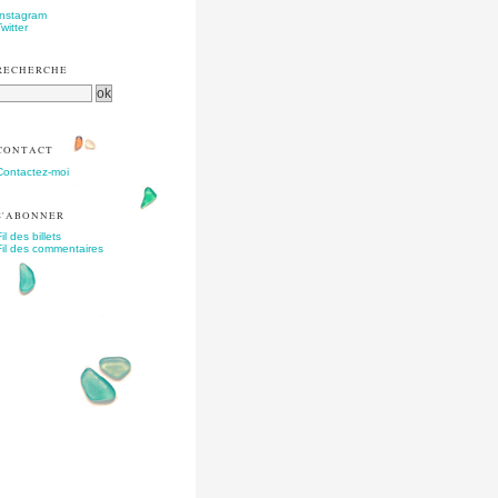
Instagram
Twitter
RECHERCHE
CONTACT
Contactez-moi
S'ABONNER
il des billets
Fil des commentaires