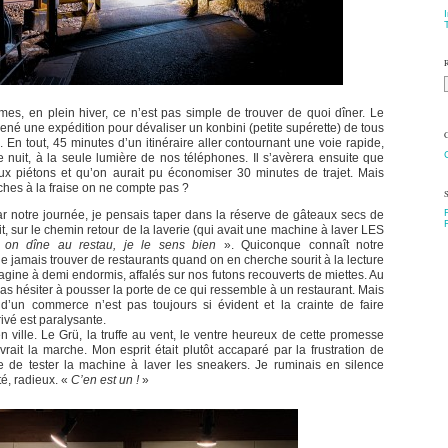
es, en plein hiver, ce n’est pas simple de trouver de quoi dîner. Le
ené une expédition pour dévaliser un konbini (petite supérette) de tous
. En tout, 45 minutes d’un itinéraire aller contournant une voie rapide,
 nuit, à la seule lumière de nos téléphones. Il s’avèrera ensuite que
 aux piétons et qu’on aurait pu économiser 30 minutes de trajet. Mais
hes à la fraise on ne compte pas ?
F
par notre journée, je pensais taper dans la réserve de gâteaux secs de
t, sur le chemin retour de la laverie (qui avait une machine à laver LES
 on dîne au restau, je le sens bien
». Quiconque connaît notre
ne jamais trouver de restaurants quand on en cherche sourit à la lecture
agine à demi endormis, affalés sur nos futons recouverts de miettes. Au
 pas hésiter à pousser la porte de ce qui ressemble à un restaurant. Mais
 d’un commerce n’est pas toujours si évident et la crainte de faire
rivé est paralysante.
ville. Le Grü, la truffe au vent, le ventre heureux de cette promesse
ait la marche. Mon esprit était plutôt accaparé par la frustration de
 de tester la machine à laver les sneakers. Je ruminais en silence
té, radieux. «
C’en est un !
»