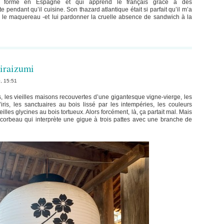
ef formé en Espagne et qui apprend le français grâce à des
e pendant qu’il cuisine. Son thazard atlantique était si parfait qu’il m’a
ur le maquereau -et lui pardonner la cruelle absence de sandwich à la
iraizumi
0, 15:51
s, les vieilles maisons recouvertes d’une gigantesque vigne-vierge, les
iris, les sanctuaires au bois lissé par les intempéries, les couleurs
ieilles glycines au bois tortueux. Alors forcément, là, ça partait mal. Mais
e corbeau qui interprète une gigue à trois pattes avec une branche de