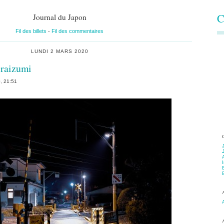
Aller à la recherche
C
Journal du Japon
Fil des billets
-
Fil des commentaires
LUNDI 2 MARS 2020
iraizumi
0, 21:51